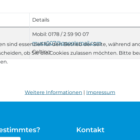
Details
Mobil: 0178 / 2 59 90 07
mucs007@googlemail.com
en sind essenziell für den Betrieb der Seite, während a
Gelting
tscheiden, ob Sie die Cookies zulassen möchten. Bitte b
hen.
Weitere Informationen
|
Impressum
bestimmtes?
Kontakt