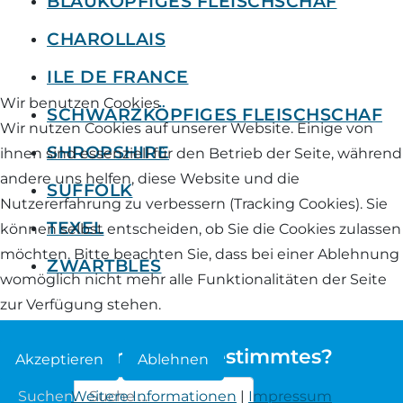
BLAUKÖPFIGES FLEISCHSCHAF
Landschaf
CHAROLLAIS
Formulare/Download
Walliser Schwarznasenschaf
Zwartbles
Rhönschaf
ILE DE FRANCE
Links Züchter-Internetseiten
Weißes Bergschaf
Wir benutzen Cookies
Rouge de Roussillon
SCHWARZKÖPFIGES FLEISCHSCHAF
Wir nutzen Cookies auf unserer Website. Einige von
Preisrichter in Bayern
SHROPSHIRE
ihnen sind essenziell für den Betrieb der Seite, während
Schwarzes Villnösser Schaf
andere uns helfen, diese Website und die
Futtrationsrechner
SUFFOLK
Scottish Blackface
Nutzererfahrung zu verbessern (Tracking Cookies). Sie
TEXEL
Neueinsteiger
können selbst entscheiden, ob Sie die Cookies zulassen
Shetland
möchten. Bitte beachten Sie, dass bei einer Ablehnung
ZWARTBLES
Fachberater in Bayern
womöglich nicht mehr alle Funktionalitäten der Seite
Skudde
zur Verfügung stehen.
Lineare Beurteilung Zahnstellung
South Down
Sie suchen etwas bestimmtes?
Akzeptieren
Ablehnen
Erfassung der Euterreinheit
Soayschaf
Weitere Informationen
|
Impressum
Suchen