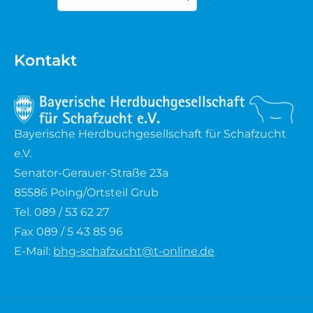
Type 2 or more characters for results.
Waldschaf
Kontakt
Weiße gehörnte Heidschnucke
Weiße hornlose Heidschnucke
Bayerische Herdbuchgesellschaft für Schafzucht
Zackelschaf
e.V.
Herdwick
Senator-Gerauer-Straße 23a
85586 Poing/Ortsteil Grub
Tel. 089 / 53 62 27
Fax 089 / 5 43 85 96
E-Mail:
bhg-schafzucht@t-online.de