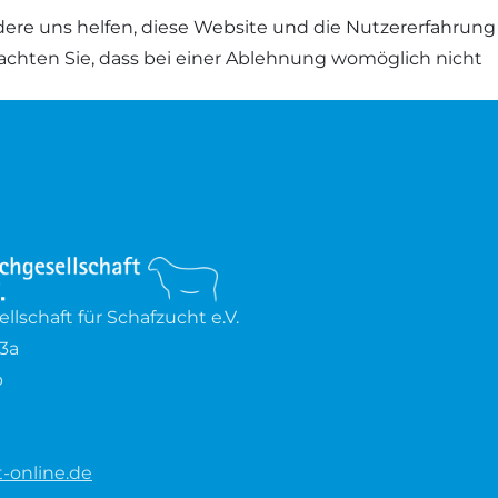
ndere uns helfen, diese Website und die Nutzererfahrung
eachten Sie, dass bei einer Ablehnung womöglich nicht
lschaft für Schafzucht e.V.
3a
b
-online.de