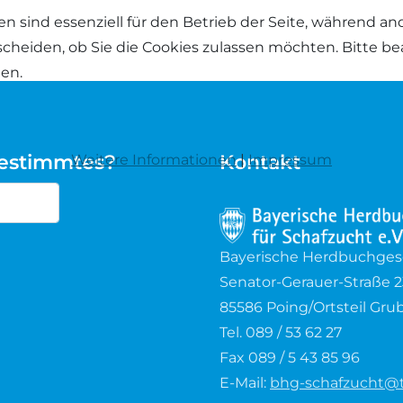
en sind essenziell für den Betrieb der Seite, während a
tscheiden, ob Sie die Cookies zulassen möchten. Bitte b
hen.
bestimmtes?
Kontakt
Weitere Informationen
|
Impressum
cters for results.
Bayerische Herdbuchgesel
Senator-Gerauer-Straße 2
85586 Poing/Ortsteil Gru
Tel. 089 / 53 62 27
Fax 089 / 5 43 85 96
E-Mail:
bhg-schafzucht@t