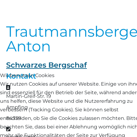
Landschaf
Formulare/Download
Walliser Schwarznasenschaf
Zwartbles
Rhönschaf
Trautmannsberge
Links Züchter-Internetseiten
Weißes Bergschaf
Rouge de Roussillon
Anton
Preisrichter in Bayern
Schwarzes Villnösser Schaf
Futtrationsrechner
Schwarzes Bergschaf
Scottish Blackface
Kontakt
Wir benutzen Cookies
Neueinsteiger
Wir nutzen Cookies auf unserer Website. Einige von ih
Shetland
Adresse
sind essenziell für den Betrieb der Seite, während ande
Fachberater in Bayern
Martin-Greif-Str. 19
Skudde
uns helfen, diese Website und die Nutzererfahrung zu
Ampfing
Lineare Beurteilung Zahnstellung
verbessern (Tracking Cookies). Sie können selbst
South Down
84539
entscheiden, ob Sie die Cookies zulassen möchten. Bitt
Erfassung der Euterreinheit
beachten Sie, dass bei einer Ablehnung womöglich nic
Telefon
Soayschaf
mehr alle Funktionalitäten der Seite zur Verfügung