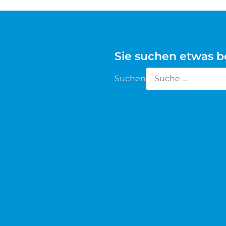
Waldschaf
Weiße gehörnte Heidschnucke
Sie suchen etwas 
Weiße hornlose Heidschnucke
Suchen
Type 2 or more chara
Zackelschaf
Herdwick