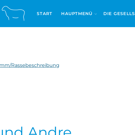
START
HAUPTMENÜ
DIE GESELL
amm/Rassebeschreibung
 und Andre