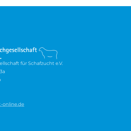
lschaft für Schafzucht e.V.
3a
b
-online.de