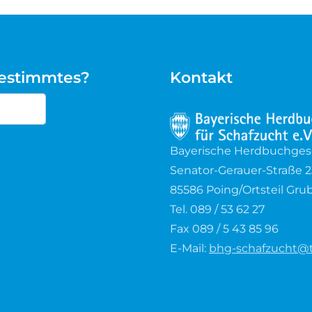
bestimmtes?
Kontakt
cters for results.
Bayerische Herdbuchgesel
Senator-Gerauer-Straße 2
85586 Poing/Ortsteil Gru
Tel. 089 / 53 62 27
Fax 089 / 5 43 85 96
E-Mail:
bhg-schafzucht@t