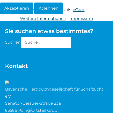
Akzeptieren
Ablehnen
Waldschaf
Informationen herunterladen als:
vCard
Weitere Informationen
|
Impressum
Weiße gehörnte Heidschnucke
Sie suchen etwas bestimmtes?
Weiße hornlose Heidschnucke
Suchen
Zackelschaf
Type 2 or more characters for results.
Herdwick
Kontakt
Bayerische Herdbuchgesellschaft für Schafzucht
e.V.
Senator-Gerauer-Straße 23a
85586 Poing/Ortsteil Grub