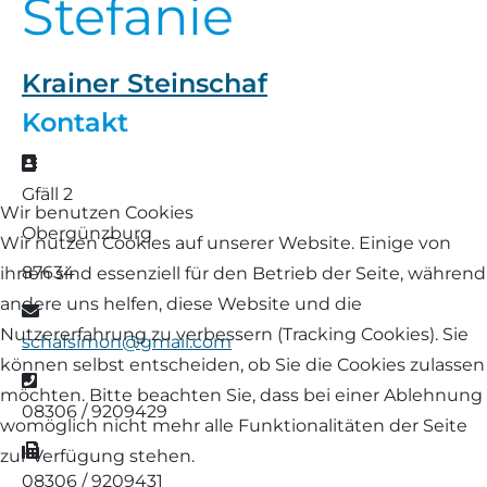
Stefanie
Landschaf
Formulare/Download
Walliser Schwarznasenschaf
Zwartbles
Rhönschaf
Krainer Steinschaf
Links Züchter-Internetseiten
Weißes Bergschaf
Kontakt
Rouge de Roussillon
Preisrichter in Bayern
Adresse
Schwarzes Villnösser Schaf
Gfäll 2
Wir benutzen Cookies
Futtrationsrechner
Obergünzburg
Wir nutzen Cookies auf unserer Website. Einige von
Scottish Blackface
87634
ihnen sind essenziell für den Betrieb der Seite, während
Neueinsteiger
Shetland
andere uns helfen, diese Website und die
E-Mail
Fachberater in Bayern
Nutzererfahrung zu verbessern (Tracking Cookies). Sie
schafsimon@gmail.com
Skudde
können selbst entscheiden, ob Sie die Cookies zulassen
Telefon
Lineare Beurteilung Zahnstellung
möchten. Bitte beachten Sie, dass bei einer Ablehnung
08306 / 9209429
South Down
womöglich nicht mehr alle Funktionalitäten der Seite
Erfassung der Euterreinheit
Fax
zur Verfügung stehen.
Soayschaf
08306 / 9209431