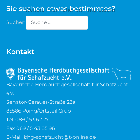
Sie suchen etwas bestimmtes?
Weitere Informationen
|
Impressum
Waldschaf
Suchen
Weiße gehörnte Heidschnucke
Type 2 or more characters for results.
Weiße hornlose Heidschnucke
Kontakt
Zackelschaf
Herdwick
Bayerische Herdbuchgesellschaft für Schafzucht
e.V.
Senator-Gerauer-Straße 23a
85586 Poing/Ortsteil Grub
Tel. 089 / 53 62 27
Fax 089 / 5 43 85 96
E-Mail:
bhg-schafzucht@t-online.de