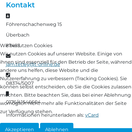
Kontakt
Landschaf
Formulare/Download
Walliser Schwarznasenschaf
Zwartbles
Adresse
Rhönschaf
Föhrenschachenweg 15
Links Züchter-Internetseiten
Weißes Bergschaf
Überbach
Rouge de Roussillon
Preisrichter in Bayern
87463
Wir benutzen Cookies
Schwarzes Villnösser Schaf
Wir nutzen Cookies auf unserer Website. Einige von
E-Mail
Futtrationsrechner
ihnen sind essenziell für den Betrieb der Seite, während
jam.tetley@t-online.de
Scottish Blackface
andere uns helfen, diese Website und die
Neueinsteiger
Telefon
Nutzererfahrung zu verbessern (Tracking Cookies). Sie
Shetland
08374/5007
können selbst entscheiden, ob Sie die Cookies zulassen
Fachberater in Bayern
Mobil
möchten. Bitte beachten Sie, dass bei einer Ablehnung
Skudde
0176/41546604
womöglich nicht mehr alle Funktionalitäten der Seite
Lineare Beurteilung Zahnstellung
zur Verfügung stehen.
South Down
Informationen herunterladen als:
vCard
Erfassung der Euterreinheit
Soayschaf
Akzeptieren
Ablehnen