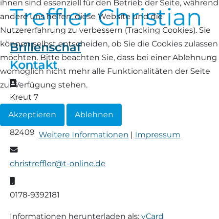
ihnen sind essenziell für den Betrieb der Seite, während
Treffler Christian
andere uns helfen, diese Website und die
Waldschaf
Nutzererfahrung zu verbessern (Tracking Cookies). Sie
Weiße gehörnte Heidschnucke
können selbst entscheiden, ob Sie die Cookies zulassen
Brillenschaf
möchten. Bitte beachten Sie, dass bei einer Ablehnung
Kontakt
Weiße hornlose Heidschnucke
womöglich nicht mehr alle Funktionalitäten der Seite
Adresse
zur Verfügung stehen.
Zackelschaf
Kreut 7
Wildsteig
Akzeptieren
Ablehnen
Herdwick
82409
Weitere Informationen
|
Impressum
E-Mail
christreffler@t-online.de
Mobil
0178-9392181
Informationen herunterladen als:
vCard